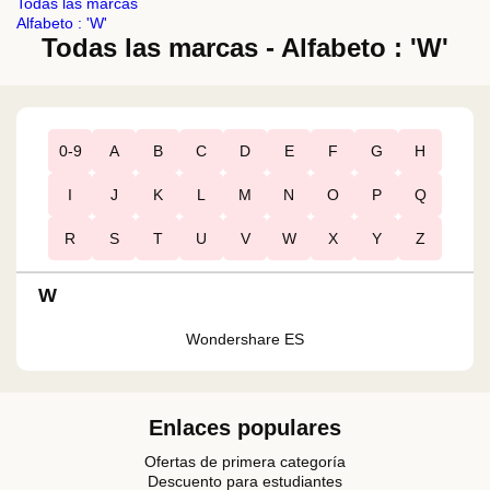
Todas las marcas
Alfabeto : 'W'
Todas las marcas - Alfabeto : 'W'
0-9
A
B
C
D
E
F
G
H
I
J
K
L
M
N
O
P
Q
R
S
T
U
V
W
X
Y
Z
W
Wondershare ES
Enlaces populares
Ofertas de primera categoría
Descuento para estudiantes