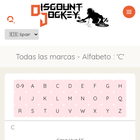

Todas las marcas - Alfabeto : 'C'
0-9
A
B
C
D
E
F
G
H
I
J
K
L
M
N
O
P
Q
R
S
T
U
V
W
X
Y
Z
C