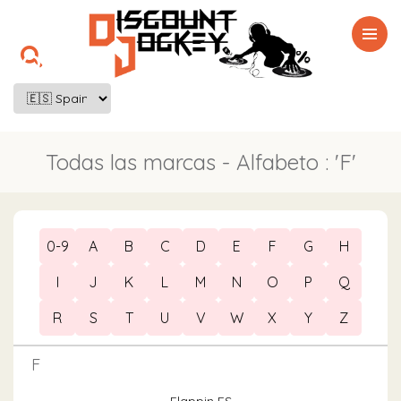

Todas las marcas - Alfabeto : 'F'
0-9
A
B
C
D
E
F
G
H
I
J
K
L
M
N
O
P
Q
R
S
T
U
V
W
X
Y
Z
F