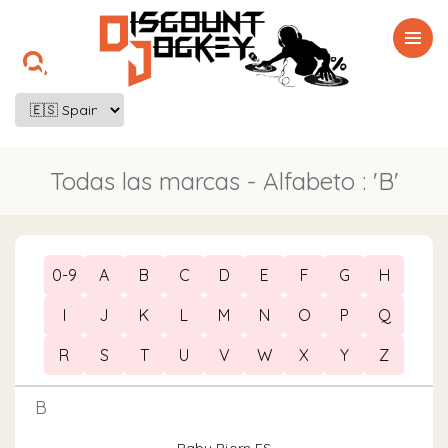

Todas las marcas - Alfabeto : 'B'
0-9
A
B
C
D
E
F
G
H
I
J
K
L
M
N
O
P
Q
R
S
T
U
V
W
X
Y
Z
B