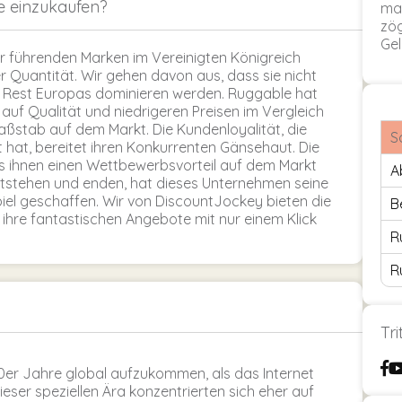
e einzukaufen?
mac
zög
Gel
er führenden Marken im Vereinigten Königreich
 Quantität. Wir gehen davon aus, dass sie nicht
im Rest Europas dominieren werden. Ruggable hat
uf Qualität und niedrigeren Preisen im Vergleich
aßstab auf dem Markt. Die Kundenloyalität, die
S
t hat, bereitet ihren Konkurrenten Gänsehaut. Die
was ihnen einen Wettbewerbsvorteil auf dem Markt
A
entstehen und enden, hat dieses Unternehmen seine
piel geschaffen. Wir von DiscountJockey bieten die
B
ihre fantastischen Angebote mit nur einem Klick
R
R
Tr
0er Jahre global aufzukommen, als das Internet
ieser speziellen Ära konzentrierten sich eher auf