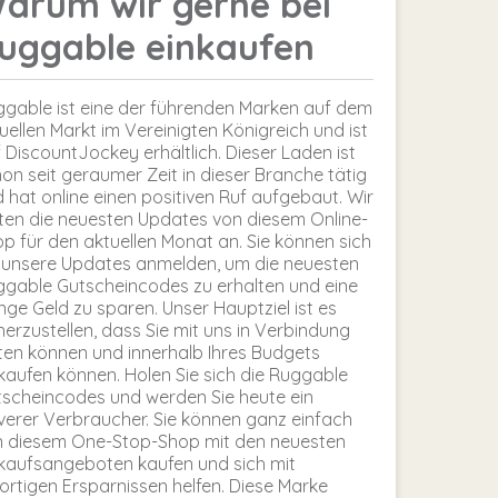
arum wir gerne bei
uggable einkaufen
gable ist eine der führenden Marken auf dem
tuellen Markt im Vereinigten Königreich und ist
 DiscountJockey erhältlich. Dieser Laden ist
on seit geraumer Zeit in dieser Branche tätig
 hat online einen positiven Ruf aufgebaut. Wir
ten die neuesten Updates von diesem Online-
p für den aktuellen Monat an. Sie können sich
 unsere Updates anmelden, um die neuesten
gable Gutscheincodes zu erhalten und eine
ge Geld zu sparen. Unser Hauptziel ist es
herzustellen, dass Sie mit uns in Verbindung
ten können und innerhalb Ihres Budgets
kaufen können. Holen Sie sich die Ruggable
scheincodes und werden Sie heute ein
verer Verbraucher. Sie können ganz einfach
n diesem One-Stop-Shop mit den neuesten
kaufsangeboten kaufen und sich mit
ortigen Ersparnissen helfen. Diese Marke