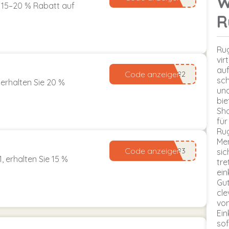
W
! 15–20 % Rabatt auf
R
Rug
vir
auf
Code anzeigen
sch
 erhalten Sie 20 %
und
bie
Sho
für
Rug
Men
Code anzeigen
sic
 erhalten Sie 15 %
tre
ein
Gut
cle
vo
Ein
sof