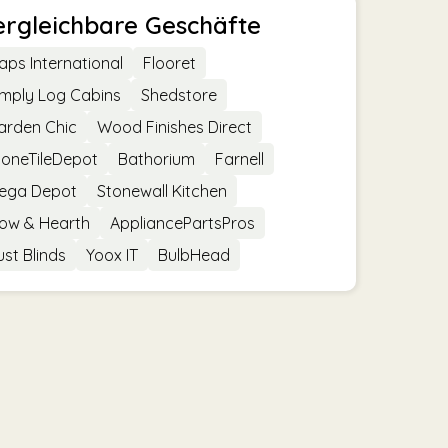
ergleichbare Geschäfte
aps International
Flooret
imply Log Cabins
Shedstore
arden Chic
Wood Finishes Direct
toneTileDepot
Bathorium
Farnell
ega Depot
Stonewall Kitchen
low & Hearth
AppliancePartsPros
ust Blinds
Yoox IT
BulbHead