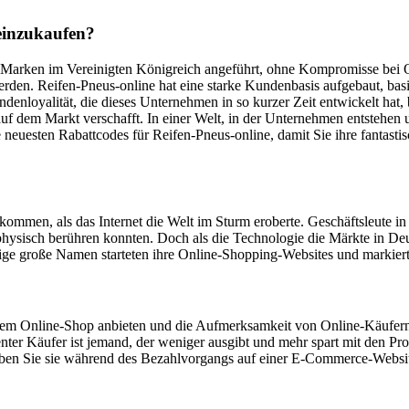
 einzukaufen?
n Marken im Vereinigten Königreich angeführt, ohne Kompromisse bei Qu
den. Reifen-Pneus-online hat eine starke Kundenbasis aufgebaut, basie
enloyalität, die dieses Unternehmen in so kurzer Zeit entwickelt hat, 
auf dem Markt verschafft. In einer Welt, in der Unternehmen entstehen
e neuesten Rabattcodes für Reifen-Pneus-online, damit Sie ihre fantast
ommen, als das Internet die Welt im Sturm eroberte. Geschäftsleute in 
physisch berühren konnten. Doch als die Technologie die Märkte in De
nige große Namen starteten ihre Online-Shopping-Websites und markier
ihrem Online-Shop anbieten und die Aufmerksamkeit von Online-Käufern 
igenter Käufer ist jemand, der weniger ausgibt und mehr spart mit den
geben Sie sie während des Bezahlvorgangs auf einer E-Commerce-Websit