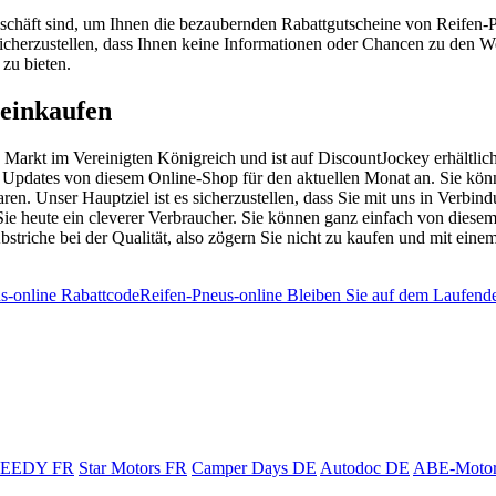
eschäft sind, um Ihnen die bezaubernden Rabattgutscheine von Reifen-P
cherzustellen, dass Ihnen keine Informationen oder Chancen zu den W
 zu bieten.
 einkaufen
Markt im Vereinigten Königreich und ist auf DiscountJockey erhältlich.
en Updates von diesem Online-Shop für den aktuellen Monat an. Sie kön
en. Unser Hauptziel ist es sicherzustellen, dass Sie mit uns in Verbin
Sie heute ein cleverer Verbraucher. Sie können ganz einfach von die
striche bei der Qualität, also zögern Sie nicht zu kaufen und mit eine
s-online Rabattcode
Reifen-Pneus-online Bleiben Sie auf dem Laufend
PEEDY FR
Star Motors FR
Camper Days DE
Autodoc DE
ABE-Motor