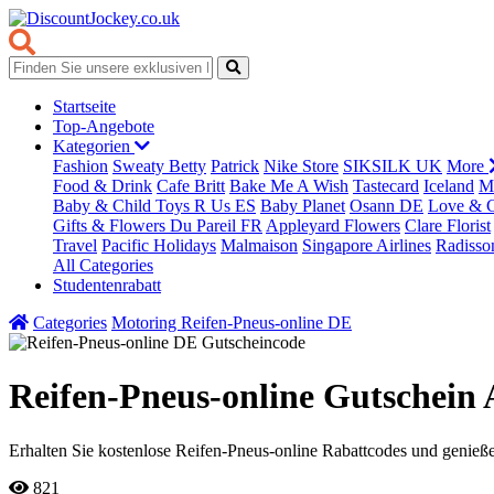

Startseite
Top-Angebote
Kategorien
Fashion
Sweaty Betty
Patrick
Nike Store
SIKSILK UK
More
Food & Drink
Cafe Britt
Bake Me A Wish
Tastecard
Iceland
M
Baby & Child
Toys R Us ES
Baby Planet
Osann DE
Love & 
Gifts & Flowers
Du Pareil FR
Appleyard Flowers
Clare Florist
Travel
Pacific Holidays
Malmaison
Singapore Airlines
Radisso
All Categories
Studentenrabatt
Categories
Motoring
Reifen-Pneus-online DE
Reifen-Pneus-online Gutschein 
Erhalten Sie kostenlose Reifen-Pneus-online Rabattcodes und genieße
821