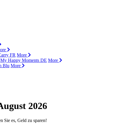
ore
Carry FR
More
My Happy Moments DE
More
n Blu
More
August 2026
n Sie es, Geld zu sparen!