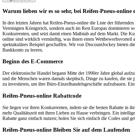
Warum lieben wir es so sehr, bei Reifen-Pneus-online
In den letzten Jahren hat Reifen-Pneus-online die Liste der führende
Vereinigten Königreich, sondern auch im Rest Europas dominieren wer
Konkurrenten, und setzt damit einen Maßstab auf dem Markt. Die Kund
online sind wirklich vernünftig, was ihnen einen Wettbewerbsvorteil 
spektakuläres Beispiel geschaffen. Wir von DiscountJockey bieten di
Bankkonto zu leeren.
Beginn des E-Commerce
Der elektronische Handel begann Mitte der 1990er Jahre global aufzuk
und die Menschen waren damals skeptisch, Dinge zu kaufen, die sie 
zu investieren, um ihre Büro-Einzelhandelsgeschäfte aufzubauen. Ei
Reifen-Pneus-online Rabattcode
Sie liegen vor ihren Konkurrenten, indem sie die besten Rabatte in 
mehr Qualitätszeit mit ihren Lieben zu Hause verbringen. Ein intell
Rabatte ganz einfach nutzen; holen Sie sich einfach die Codes und 
Reifen-Pneus-online Bleiben Sie auf dem Laufenden