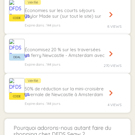
Vérifié
Économies sur les courts séjours
Taylor Made sur (sur tout le site) sur
Dfds.com/en avec code promo.
Expire dans : 144 jours
8 VIEWS
Économisez 20 % sur les traversées
en ferry Newcastle - Amsterdam avec
ce bon DFDS
Expire dans : 144 jours
270 VIEWS
Vérifié
50% de réduction sur la mini-croisière
hivernale de Newcastle à Amsterdam
avec cette offre DFDS
Expire dans : 144 jours
4 VIEWS
Pourquoi adorons-nous autant faire du
shopping chez DFDS Seaw ?